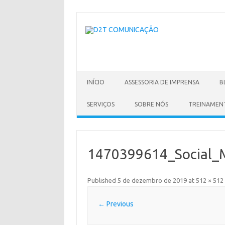
Skip
to
content
INÍCIO
ASSESSORIA DE IMPRENSA
B
SERVIÇOS
SOBRE NÓS
TREINAMEN
1470399614_Social_
Published
5 de dezembro de 2019
at
512 × 512
← Previous