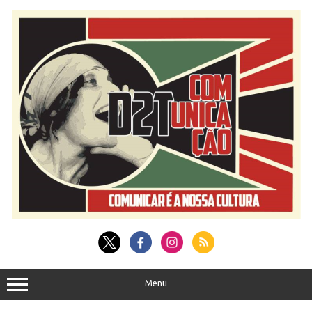
Skip
to
content
Menu