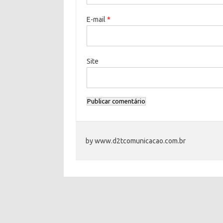
E-mail
*
Site
by www.d2tcomunicacao.com.br