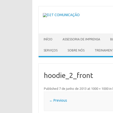
Skip
to
content
INÍCIO
ASSESSORIA DE IMPRENSA
B
SERVIÇOS
SOBRE NÓS
TREINAMEN
hoodie_2_front
Published
7 de junho de 2013
at
1000 × 1000
in
← Previous