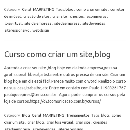
Category:
Geral
MARKETING
Tags:
blog
,
como criar um site
,
corretor
de imóvel
,
criação de sites
,
criar site
,
criesites
,
ecommerce
,
lojavirtual
,
site da empresa
,
sitedaempresa
,
sitedevendas
,
siteresponsivo
,
webdsign
Curso como criar um site,blog
Aprenda a criar seu site ,blog Hoje em dia toda empresa,pessoa
,profissional liberal,artista,entre outros precisa de um site. Criar um
blog hoje em dia está fácil.Parece muito com o word. Realizo o curso
na sua casa,trabalho,etc Entre em contato com Paulo 11983261767
paulojosepires@terra.com.br Agora pode comprar os cursos pela
loja de cursos.https://d2tcomunicacao.com.br/cursos/
Category:
Blog
Geral
MARKETING
Treinamentos
Tags:
blog
,
como
criar um site
,
criar blog
,
criar loja virtual
,
criar site
,
criesites
,
sitedaempresa
,
sitedevendas
,
siteresponsivo