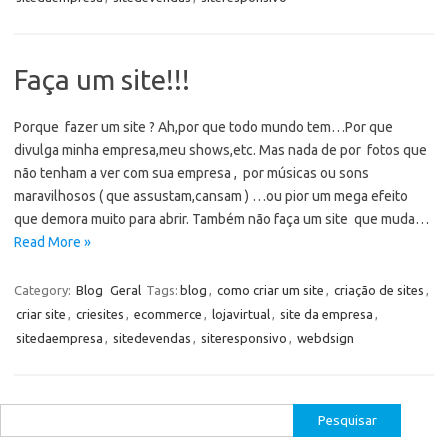
Faça um site!!!
Porque fazer um site ? Ah,por que todo mundo tem…Por que
divulga minha empresa,meu shows,etc. Mas nada de por fotos que
não tenham a ver com sua empresa , por músicas ou sons
maravilhosos ( que assustam,cansam ) …ou pior um mega efeito
que demora muito para abrir. Também não faça um site que muda…
Read More »
Category:
Blog
Geral
Tags:
blog
,
como criar um site
,
criação de sites
,
criar site
,
criesites
,
ecommerce
,
lojavirtual
,
site da empresa
,
sitedaempresa
,
sitedevendas
,
siteresponsivo
,
webdsign
Pesquisar
por: