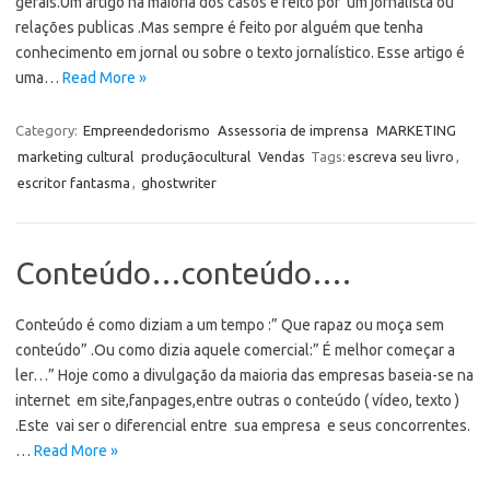
gerais.Um artigo na maioria dos casos é feito por um jornalista ou
relações publicas .Mas sempre é feito por alguém que tenha
conhecimento em jornal ou sobre o texto jornalístico. Esse artigo é
uma…
Read More »
Category:
Empreendedorismo
Assessoria de imprensa
MARKETING
marketing cultural
produçãocultural
Vendas
Tags:
escreva seu livro
,
escritor fantasma
,
ghostwriter
Conteúdo…conteúdo….
Conteúdo é como diziam a um tempo :” Que rapaz ou moça sem
conteúdo” .Ou como dizia aquele comercial:” É melhor começar a
ler…” Hoje como a divulgação da maioria das empresas baseia-se na
internet em site,fanpages,entre outras o conteúdo ( vídeo, texto )
.Este vai ser o diferencial entre sua empresa e seus concorrentes.
…
Read More »