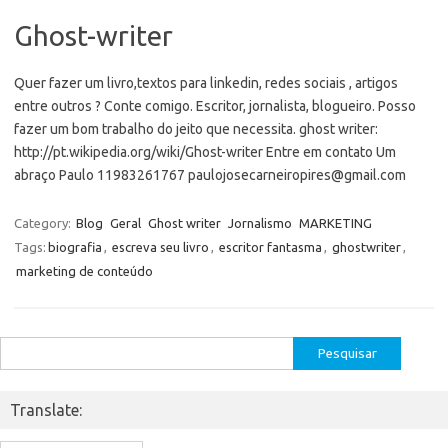
Ghost-writer
Quer fazer um livro,textos para linkedin, redes sociais , artigos
entre outros ? Conte comigo. Escritor, jornalista, blogueiro. Posso
fazer um bom trabalho do jeito que necessita. ghost writer:
http://pt.wikipedia.org/wiki/Ghost-writer Entre em contato Um
abraço Paulo 11983261767 paulojosecarneiropires@gmail.com
Category:
Blog
Geral
Ghost writer
Jornalismo
MARKETING
Tags:
biografia
,
escreva seu livro
,
escritor fantasma
,
ghostwriter
,
marketing de conteúdo
Pesquisar
por:
Translate: