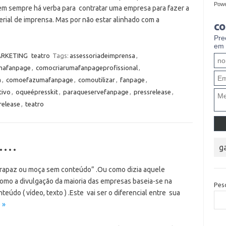
Pow
Nem sempre há verba para contratar uma empresa para fazer a
erial de imprensa. Mas por não estar alinhado com a
co
Pre
em 
RKETING
teatro
Tags:
assessoriadeimprensa
,
mafanpage
,
comocriarumafanpageprofissional
,
a
,
comoefazumafanpage
,
comoutilizar
,
fanpage
,
tivo
,
oqueépresskit
,
paraqueservefanpage
,
pressrelease
,
release
,
teatro
o….
g
rapaz ou moça sem conteúdo” .Ou como dizia aquele
como a divulgação da maioria das empresas baseia-se na
Pes
eúdo ( vídeo, texto ) .Este vai ser o diferencial entre sua
 »