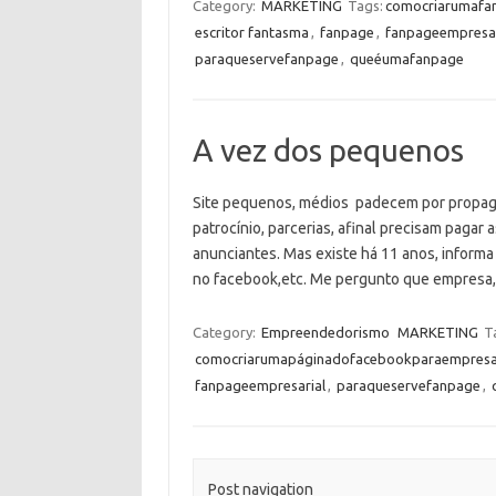
Category:
MARKETING
Tags:
comocriarumafa
escritor fantasma
,
fanpage
,
fanpageempresar
paraqueservefanpage
,
queéumafanpage
A vez dos pequenos
Site pequenos, médios padecem por propag
patrocínio, parcerias, afinal precisam paga
anunciantes. Mas existe há 11 anos, informa
no facebook,etc. Me pergunto que empresa,
Category:
Empreendedorismo
MARKETING
T
comocriarumapáginadofacebookparaempres
fanpageempresarial
,
paraqueservefanpage
,
Post navigation