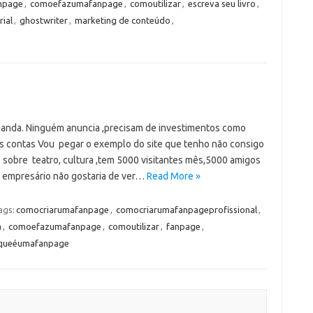
npage
,
comoefazumafanpage
,
comoutilizar
,
escreva seu livro
,
ial
,
ghostwriter
,
marketing de conteúdo
,
anda. Ninguém anuncia ,precisam de investimentos como
r as contas Vou pegar o exemplo do site que tenho não consigo
 sobre teatro, cultura ,tem 5000 visitantes mês,5000 amigos
 empresário não gostaria de ver…
Read More »
ags:
comocriarumafanpage
,
comocriarumafanpageprofissional
,
a
,
comoefazumafanpage
,
comoutilizar
,
fanpage
,
queéumafanpage