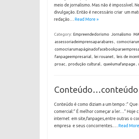
meio de jornalismo. Mas não é impossível. 
divulgação. Então é necessário criar um mat
redação…
Read More »
Category:
Empreendedorismo
Jornalismo
MA
assessoriadeimprensaparabares
,
comocriaru
comocriarumapáginadofacebookparaempres
fanpageempresarial
,
lei rouanet
,
leis de incen
proac
,
produção cultural
,
queéumafanpage
,
Conteúdo…conteúd
Conteúdo é como diziam a um tempo :” Que 
comercial:” É melhor começar a ler…” Hoje 
internet em site,fanpages,entre outras o cont
empresa e seus concorrentes.…
Read More