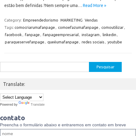
estão bem definidas ?Nem sempre uma…
Read More »
Category:
Empreendedorismo
MARKETING
Vendas
Tags:
comocriarumafanpage
,
comoefazumafanpage
,
comoutilizar
,
facebook
,
fanpage
,
fanpageempresarial
,
instagram
,
linkedin
,
paraqueservefanpage
,
queéumafanpage
,
redes sociais
,
youtube
Pesquisar
por:
Translate:
Powered by
Translate
contato
Preencha o formulário abaixo e entraremos em contato em breve