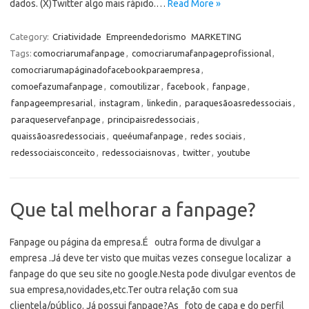
dados. (X)Twitter algo mais rápido.…
Read More »
Category:
Criatividade
Empreendedorismo
MARKETING
Tags:
comocriarumafanpage
,
comocriarumafanpageprofissional
,
comocriarumapáginadofacebookparaempresa
,
comoefazumafanpage
,
comoutilizar
,
facebook
,
fanpage
,
fanpageempresarial
,
instagram
,
linkedin
,
paraquesãoasredessociais
,
paraqueservefanpage
,
principaisredessociais
,
quaissãoasredessociais
,
queéumafanpage
,
redes sociais
,
redessociaisconceito
,
redessociaisnovas
,
twitter
,
youtube
Que tal melhorar a fanpage?
Fanpage ou página da empresa.É outra forma de divulgar a
empresa .Já deve ter visto que muitas vezes consegue localizar a
fanpage do que seu site no google.Nesta pode divulgar eventos de
sua empresa,novidades,etc.Ter outra relação com sua
clientela/público. Já possui fanpage?As foto de capa e do perfil