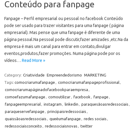
Conteúdo para fanpage
Fanpage – Perfil empresarial ou pessoal no facebook Conteúdo
pode ser usado para trazer visitantes para uma fanpage ( página
empresarial). Mas pense que uma fanpage é diferente de uma
página pessoal.Na pessoal pode discutir,fazer amizades ,etc.Na da
empresa é mais um canal para entrar em contato,divulgar
eventos,produtos,fazer promoções. Numa página pode por os
vídeos…
Read More »
Category:
Criatividade
Empreendedorismo
MARKETING
Tags:
comocriarumafanpage
,
comocriarumafanpageprofissional
,
comocriarumapáginadofacebookparaempresa
,
comoefazumafanpage
,
comoutilizar
,
facebook
,
fanpage
,
fanpageempresarial
,
instagram
,
linkedin
,
paraquesãoasredessociais
,
paraqueservefanpage
,
principaisredessociais
,
quaissãoasredessociais
,
queéumafanpage
,
redes sociais
,
redessociaisconceito
,
redessociaisnovas
,
twitter