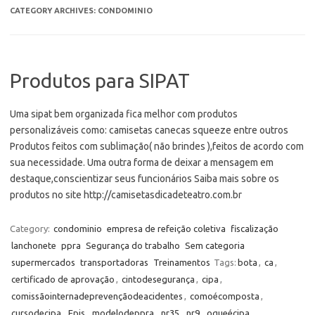
CATEGORY ARCHIVES:
CONDOMINIO
Produtos para SIPAT
Uma sipat bem organizada fica melhor com produtos
personalizáveis como: camisetas canecas squeeze entre outros
Produtos feitos com sublimação( não brindes ),feitos de acordo com
sua necessidade. Uma outra forma de deixar a mensagem em
destaque,conscientizar seus funcionários Saiba mais sobre os
produtos no site http://camisetasdicadeteatro.com.br
Category:
condominio
empresa de refeição coletiva
fiscalização
lanchonete
ppra
Segurança do trabalho
Sem categoria
supermercados
transportadoras
Treinamentos
Tags:
bota
,
ca
,
certificado de aprovação
,
cintodesegurança
,
cipa
,
comissãointernadeprevençãodeacidentes
,
comoécomposta
,
cursodecipa
,
Epis
,
modelodeppra
,
nr35
,
nr9
,
oqueécipa
,