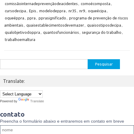
comissãointernadeprevençãodeacidentes
,
comoécomposta
,
cursodecipa
,
Epis
,
modelodeppra
,
nr35
,
nr9
,
oqueécipa
,
oqueéppra
,
ppra
,
pprasignificado
,
programa de prevenção de riscos
ambientais
,
quaisestablecimentosdevemazer
,
quaisostiposdecipa
,
qualobjetivodoppra
,
quantosfuncionários
,
segurança do trabalho
,
trabalhoemaltura
Pesquisar
por:
Translate:
Powered by
Translate
contato
Preencha o formulário abaixo e entraremos em contato em breve