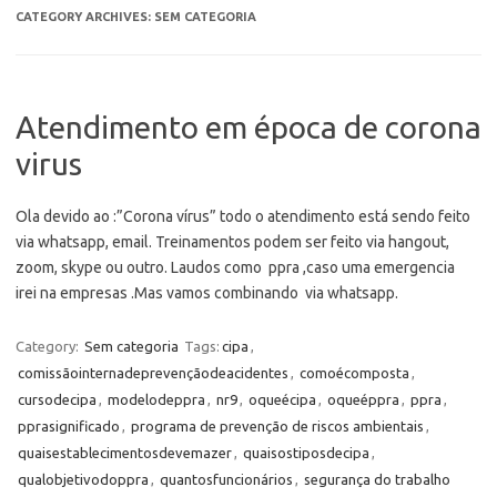
CATEGORY ARCHIVES:
SEM CATEGORIA
Atendimento em época de corona
virus
Ola devido ao :”Corona vírus” todo o atendimento está sendo feito
via whatsapp, email. Treinamentos podem ser feito via hangout,
zoom, skype ou outro. Laudos como ppra ,caso uma emergencia
irei na empresas .Mas vamos combinando via whatsapp.
Category:
Sem categoria
Tags:
cipa
,
comissãointernadeprevençãodeacidentes
,
comoécomposta
,
cursodecipa
,
modelodeppra
,
nr9
,
oqueécipa
,
oqueéppra
,
ppra
,
pprasignificado
,
programa de prevenção de riscos ambientais
,
quaisestablecimentosdevemazer
,
quaisostiposdecipa
,
qualobjetivodoppra
,
quantosfuncionários
,
segurança do trabalho