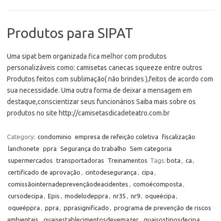
Produtos para SIPAT
Uma sipat bem organizada fica melhor com produtos
personalizáveis como: camisetas canecas squeeze entre outros
Produtos feitos com sublimação( não brindes ),feitos de acordo com
sua necessidade. Uma outra forma de deixar a mensagem em
destaque,conscientizar seus funcionários Saiba mais sobre os
produtos no site http://camisetasdicadeteatro.com.br
Category:
condominio
empresa de refeição coletiva
fiscalização
lanchonete
ppra
Segurança do trabalho
Sem categoria
supermercados
transportadoras
Treinamentos
Tags:
bota
,
ca
,
certificado de aprovação
,
cintodesegurança
,
cipa
,
comissãointernadeprevençãodeacidentes
,
comoécomposta
,
cursodecipa
,
Epis
,
modelodeppra
,
nr35
,
nr9
,
oqueécipa
,
oqueéppra
,
ppra
,
pprasignificado
,
programa de prevenção de riscos
ambientais
,
quaisestablecimentosdevemazer
,
quaisostiposdecipa
,