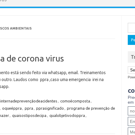
Pes
ISCOS AMBIENTAIS
por:
 de corona virus
T
mento está sendo feito via whatsapp, email. Treinamentos
Pow
u outro. Laudos como ppra ,caso uma emergencia irei na
tsapp.
co
Pre
internadeprevençãodeacidentes
,
comoécomposta
,
em 
,
oqueéppra
,
ppra
,
pprasignificado
,
programa de prevenção de
mazer
,
quaisostiposdecipa
,
qualobjetivodoppra
,