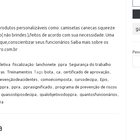
produtos personalizáveis como: camisetas canecas squeeze
g
o( não brindes ),feitos de acordo com sua necessidade. Uma
ue,conscientizar seus funcionários Saiba mais sobre os
atro.com.br
Pes
letiva
fiscalização
lanchonete
ppra
Segurança do trabalho
ras
Treinamentos
Tags:
bota
,
ca
,
certificado de aprovação
,
revençãodeacidentes
,
comoécomposta
,
cursodecipa
,
Epis
,
ppra
,
ppra
,
pprasignificado
,
programa de prevenção de riscos
,
quaisostiposdecipa
,
qualobjetivodoppra
,
quantosfuncionários
,
ra
a