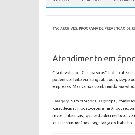
TAG ARCHIVES:
PROGRAMA DE PREVENÇÃO DE R
Atendimento em época
Ola devido ao :”Corona vírus” todo o atendi
podem ser feito via hangout, zoom, skype o
empresas .Mas vamos combinando via wha
Category:
Sem categoria
Tags:
cipa
,
comissão
cursodecipa
,
modelodeppra
,
nr9
,
oqueécipa
riscos ambientais
,
quaisestablecimentosdeve
quantosfuncionários
,
segurança do trabalho