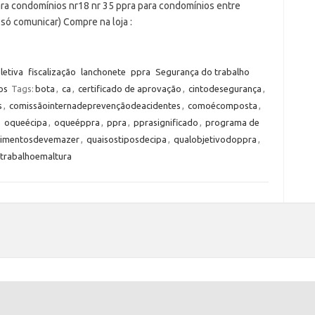
para condomínios nr18 nr 35 ppra para condomínios entre
a só comunicar) Compre na loja :
letiva
fiscalização
lanchonete
ppra
Segurança do trabalho
os
Tags:
bota
,
ca
,
certificado de aprovação
,
cintodesegurança
,
s
,
comissãointernadeprevençãodeacidentes
,
comoécomposta
,
,
oqueécipa
,
oqueéppra
,
ppra
,
pprasignificado
,
programa de
cimentosdevemazer
,
quaisostiposdecipa
,
qualobjetivodoppra
,
trabalhoemaltura