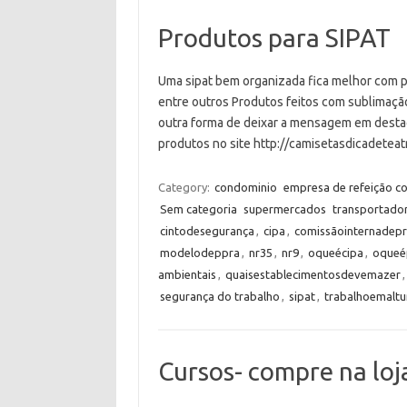
Produtos para SIPAT
Uma sipat bem organizada fica melhor com 
entre outros Produtos feitos com sublimaçã
outra forma de deixar a mensagem em destaq
produtos no site http://camisetasdicadete
Category:
condominio
empresa de refeição co
Sem categoria
supermercados
transportado
cintodesegurança
,
cipa
,
comissãointernadep
modelodeppra
,
nr35
,
nr9
,
oqueécipa
,
oqueé
ambientais
,
quaisestablecimentosdevemazer
segurança do trabalho
,
sipat
,
trabalhoemaltu
Cursos- compre na loj