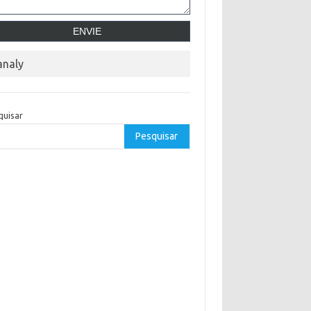
analy
quisar
Pesquisar