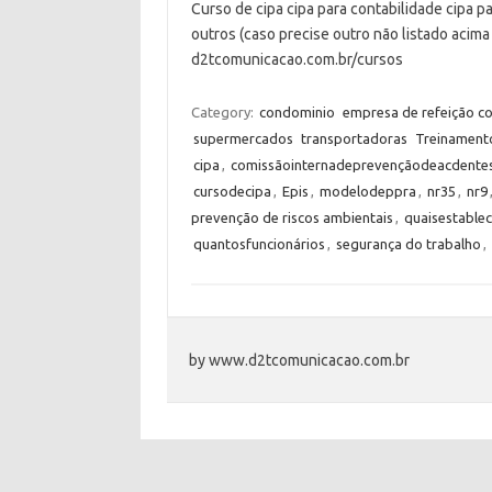
Curso de cipa cipa para contabilidade cipa 
outros (caso precise outro não listado acim
d2tcomunicacao.com.br/cursos
Category:
condominio
empresa de refeição co
supermercados
transportadoras
Treinament
cipa
,
comissãointernadeprevençãodeacdente
cursodecipa
,
Epis
,
modelodeppra
,
nr35
,
nr9
prevenção de riscos ambientais
,
quaisestable
quantosfuncionários
,
segurança do trabalho
,
by www.d2tcomunicacao.com.br